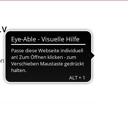
ntakte
Über Uns