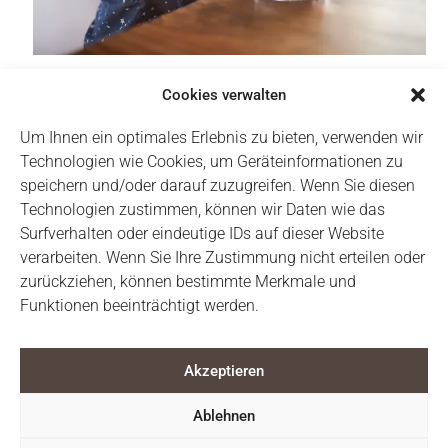
Das gemeinsame Mittagessen in der Krippe und
Cookies verwalten
im Kindergarten ist ein wesentlicher Bestandteil
Um Ihnen ein optimales Erlebnis zu bieten, verwenden wir
unserer Konzeption. Es fördert nicht nur die
Technologien wie Cookies, um Geräteinformationen zu
Gemeinschaft und das soziale Miteinander,
speichern und/oder darauf zuzugreifen. Wenn Sie diesen
sondern ist auch wichtig für den täglichen Ablauf.
Technologien zustimmen, können wir Daten wie das
Daher kann das Mittagessen nicht abbestellt
Surfverhalten oder eindeutige IDs auf dieser Website
werden. Es wird in einer entspannten Atmosphäre
verarbeiten. Wenn Sie Ihre Zustimmung nicht erteilen oder
eingenommen, sodass die Kinder die Mahlzeit in
zurückziehen, können bestimmte Merkmale und
Ruhe genießen können.
Funktionen beeinträchtigt werden.
Akzeptieren
Ablehnen