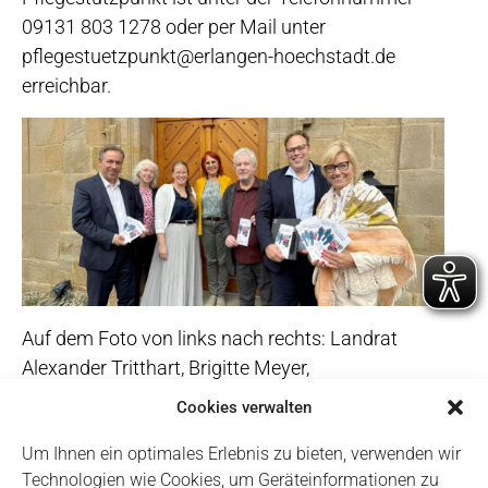
09131 803 1278 oder per Mail unter
pflegestuetzpunkt@erlangen-hoechstadt.de
erreichbar.
Auf dem Foto von links nach rechts: Landrat
Alexander Tritthart, Brigitte Meyer,
Seniorenbeauftragte des Landkreises, Lisa Neubert,
Cookies verwalten
Leiterin des Pflegestützpunktes, Petra Mönius-
Um Ihnen ein optimales Erlebnis zu bieten, verwenden wir
Gittelbauer, Fachstelle für Pflegende Angehörige im
Technologien wie Cookies, um Geräteinformationen zu
östlichen Landkreis, Fritz Müller, Co-Vorsitzender