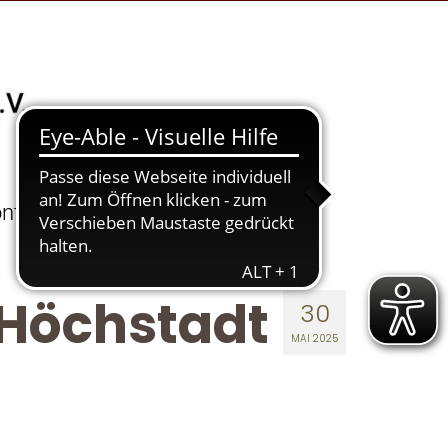
ntakte
Über Uns
Höchstadt
30
MAI 2025