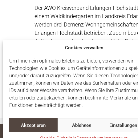
Der AWO Kreisverband Erlangen-Höchstadt e.
einem Waldkindergarten im Landkreis Erla
werden drei Demenz-Wohngemeinschaften in
Erlangen-Höchstadt betrieben. Zudem betre
Außerdem werden der ehrenamtliche Dolm
Cookies verwalten
Mit Eintragung der Satzung wird die neue 
Um Ihnen ein optimales Erlebnis zu bieten, verwenden wir
Technologien wie Cookies, um Geräteinformationen zu spei
und/oder darauf zuzugreifen. Wenn Sie diesen Technologie
zustimmen, können wir Daten wie das Surfverhalten oder ei
Vorheriger Eintrag
IDs auf dieser Website verarbeiten. Wenn Sie Ihre Zustimmu
erteilen oder zurückziehen, können bestimmte Merkmale u
Funktionen beeinträchtigt werden.
Akzeptieren
Ablehnen
Einstellungen
© 2026 AWO Kreisverband Erlangen-Höchstadt e.V.