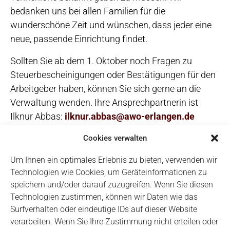
bedanken uns bei allen Familien für die
wunderschöne Zeit und wünschen, dass jeder eine
neue, passende Einrichtung findet.
Sollten Sie ab dem 1. Oktober noch Fragen zu
Steuerbescheinigungen oder Bestätigungen für den
Arbeitgeber haben, können Sie sich gerne an die
Verwaltung wenden. Ihre Ansprechpartnerin ist
Ilknur Abbas:
ilknur.abbas@awo-erlangen.de
Haben Sie noch persönliche Nachrichten an die
Cookies verwalten
ehemalige Leitung des Sonnenschein, so können Sie
Um Ihnen ein optimales Erlebnis zu bieten, verwenden wir
Kathrin Stahl in der neuen Einrichtung der
Technologien wie Cookies, um Geräteinformationen zu
Lebenshilfe kontaktieren:
speichern und/oder darauf zuzugreifen. Wenn Sie diesen
kathrin.stahl@lebenshilfe-erlangen.de
Technologien zustimmen, können wir Daten wie das
Surfverhalten oder eindeutige IDs auf dieser Website
Eure Sonnenscheine
verarbeiten. Wenn Sie Ihre Zustimmung nicht erteilen oder