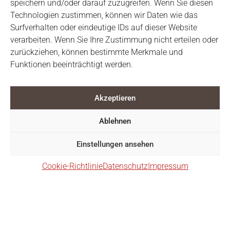
speichern und/oder darauf zuzugreifen. Wenn Sie diesen
Werteschulung für AWO
25
Technologien zustimmen, können wir Daten wie das
Mitarbeiter
JUNI 2025
Surfverhalten oder eindeutige IDs auf dieser Website
verarbeiten. Wenn Sie Ihre Zustimmung nicht erteilen oder
Wir in der AWO treten für Freiheit, Gleichheit,
zurückziehen, können bestimmte Merkmale und
Gerechtigkeit, Solidarität und Toleranz ein. Wir
Funktionen beeinträchtigt werden.
haben daher unsere Mitarbeiter*innen zu
diesen Werten geschult und wie wir diese in
Akzeptieren
unsere tägliche Arbeit in Pflege,
Kinderbetreuung und Beratung einbringen
Ablehnen
können. AWO macht eben …
Weiterlesen
Einstellungen ansehen
Cookie-Richtlinie
Datenschutz
Impressum
Neues, ambulantes Angebot in
20
Herzogenaurach
JUNI 2025