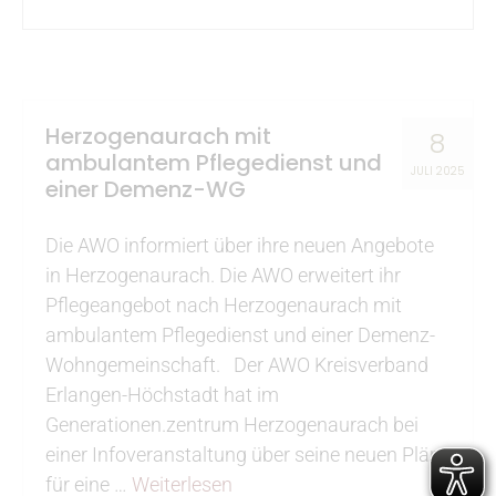
Herzogenaurach mit
8
ambulantem Pflegedienst und
JULI 2025
einer Demenz-WG
Die AWO informiert über ihre neuen Angebote
in Herzogenaurach. Die AWO erweitert ihr
Pflegeangebot nach Herzogenaurach mit
ambulantem Pflegedienst und einer Demenz-
Wohngemeinschaft. Der AWO Kreisverband
Erlangen-Höchstadt hat im
Generationen.zentrum Herzogenaurach bei
einer Infoveranstaltung über seine neuen Pläne
für eine …
Weiterlesen