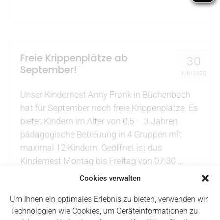
Freie Krippenplätze ab
30
September!
JUNI 2025
Unser Kindernest Anny Frank in Büchenbach
hat für September noch freie Krippenplätze. Es
bietet Kindern im Alter von 0,5 – 3 Jahren
pädagogische Betreuung in 4 Gruppen mit
maximal 12 Kindern. Geöffnet ist das
Kindernest Montag bis Freitag von 07:30 …
Weiterlesen
Cookies verwalten
Um Ihnen ein optimales Erlebnis zu bieten, verwenden wir
Technologien wie Cookies, um Geräteinformationen zu